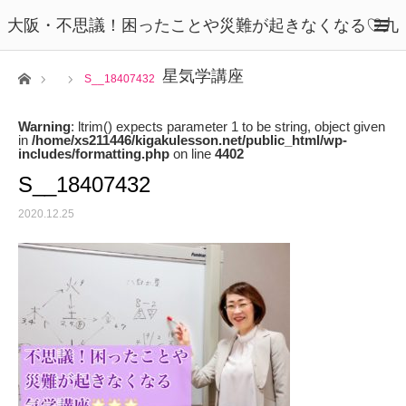
大阪・不思議！困ったことや災難が起きなくなる♡九
星気学講座
ホーム
S__18407432
Warning
: ltrim() expects parameter 1 to be string, object given
in
/home/xs211446/kigakulesson.net/public_html/wp-
includes/formatting.php
on line
4402
S__18407432
2020.12.25