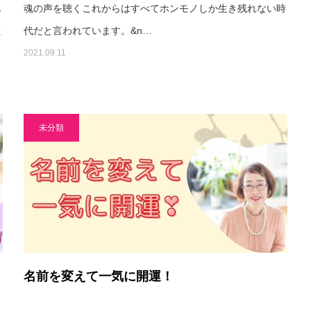
ん
魂の声を聴くこれからはすべてホンモノしか生き残れない時
た
代だと言われています。&n…
2021.09.11
未分類
名前を変えて一気に開運！