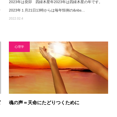
2023年は癸卯 四緑木星年2023年は四緑木星の年です。
せ
2023年１月21日13時からは毎年恒例の&nbs…
2022.02.4
心理学
ば
魂の声＝天命にたどりつくために