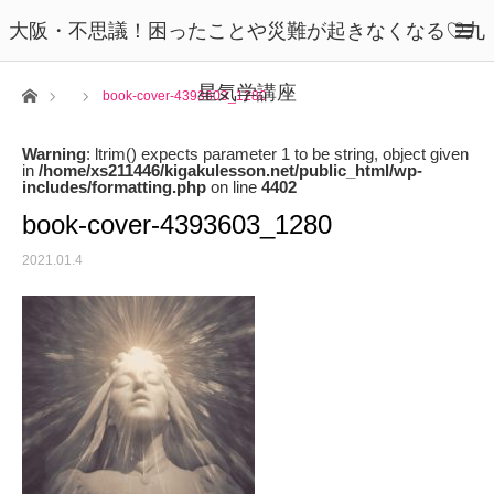
大阪・不思議！困ったことや災難が起きなくなる♡九
星気学講座
ホーム
book-cover-4393603_1280
Warning
: ltrim() expects parameter 1 to be string, object given
in
/home/xs211446/kigakulesson.net/public_html/wp-
includes/formatting.php
on line
4402
book-cover-4393603_1280
2021.01.4