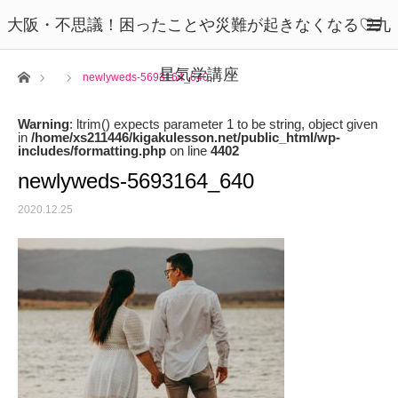
大阪・不思議！困ったことや災難が起きなくなる♡九
星気学講座
ホーム
newlyweds-5693164_640
Warning
: ltrim() expects parameter 1 to be string, object given
in
/home/xs211446/kigakulesson.net/public_html/wp-
includes/formatting.php
on line
4402
newlyweds-5693164_640
2020.12.25