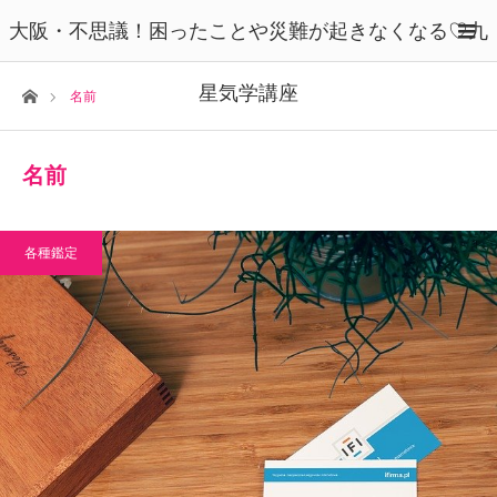
大阪・不思議！困ったことや災難が起きなくなる♡九
星気学講座
ホーム
名前
名前
各種鑑定